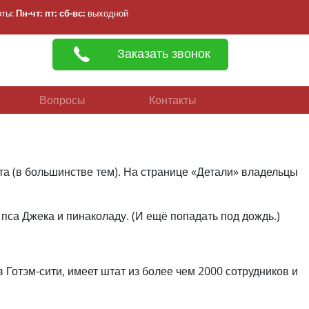
оты:
Пн-чт:
пт:
сб-вс:
выходной
Заказать звонок
Вопросы
Контакты
йта (в большинстве тем). На странице «Детали» владельцы
пса Джека и пинаколаду. (И ещё попадать под дождь.)
 Готэм-сити, имеет штат из более чем 2000 сотрудников и