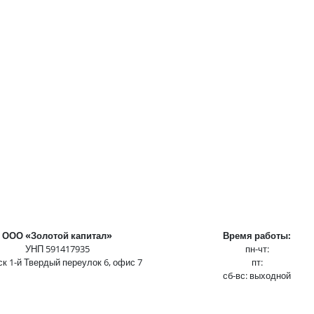
ООО «Золотой капитал»
Время работы:
УНП 591417935
пн-чт:
ск 1-й Твердый переулок 6, офис 7
пт:
сб-вс: выходной