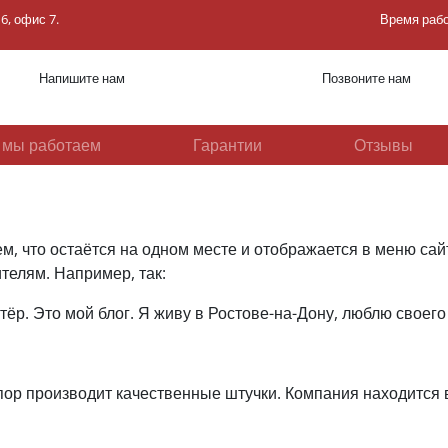
6, офис 7.
Время раб
Напишите нам
Позвоните нам
 мы работаем
Гарантии
Отзывы
ем, что остаётся на одном месте и отображается в меню са
телям. Например, так:
р. Это мой блог. Я живу в Ростове-на-Дону, люблю своего 
пор производит качественные штучки. Компания находится в